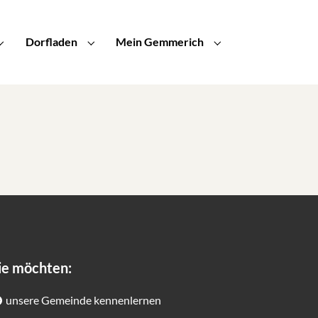
Dorfladen
Mein Gemmerich
s"
Submenu for "Bürgerservice"
Submenu for "Dorfladen"
Submenu for "Mein
ie möchten:
unsere Gemeinde kennenlernen