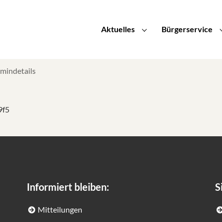
Aktuelles
Bürgerservice
Submenu for "Aktuelle
rmindetails
9f5
Informiert bleiben:
S
Mitteilungen