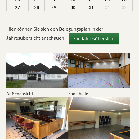
27
28
29
30
31
01
02
Hier können Sie sich den Belegungsplan in der
Jahresübersicht anschauen:
zur Jahresübersicht
Show larger version for:
Show larger version for:
Außenansicht
Sporthalle
Show larger version for:
Show larger version for: