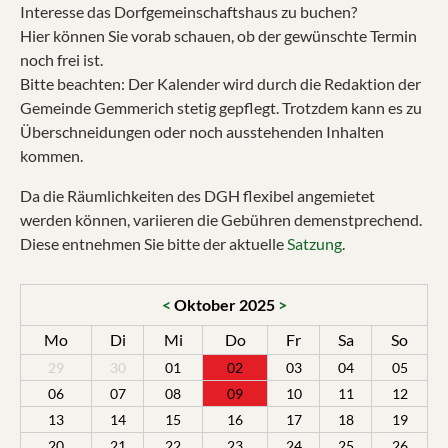
Interesse das Dorfgemeinschaftshaus zu buchen?
Hier können Sie vorab schauen, ob der gewünschte Termin
noch frei ist.
Bitte beachten: Der Kalender wird durch die Redaktion der
Gemeinde Gemmerich stetig gepflegt. Trotzdem kann es zu
Überschneidungen oder noch ausstehenden Inhalten
kommen.
Da die Räumlichkeiten des DGH flexibel angemietet
werden können, variieren die Gebühren demenstprechend.
Diese entnehmen Sie bitte der aktuelle
Satzung
.
<
Oktober 2025
>
Mo
Di
Mi
Do
Fr
Sa
So
29
30
01
02
03
04
05
06
07
08
09
10
11
12
13
14
15
16
17
18
19
20
21
22
23
24
25
26