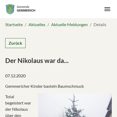
Skip to main navigation
Zum Hauptinhalt springen
Skip to page footer
Sie sind hier:
Startseite
Aktuelles
Aktuelle Meldungen
Details
Zurück
Der Nikolaus war da...
07.12.2020
Gemmericher Kinder basteln Baumschmuck
Total
begeistert war
der Nikolaus
über den