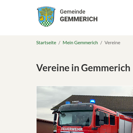
Skip to main navigation
Zum Hauptinhalt springen
Skip to page footer
Sie sind hier:
Startseite
Mein Gemmerich
Vereine
Vereine in Gemmerich