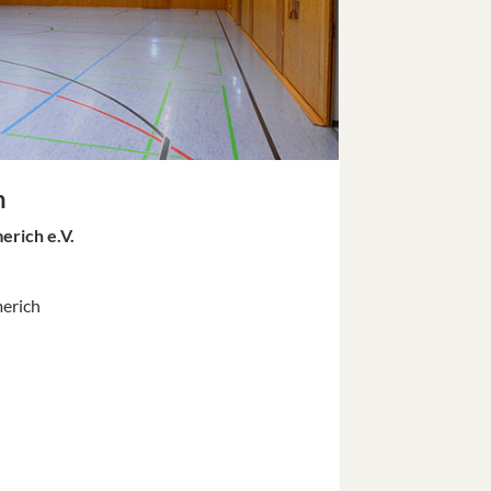
h
rich e.V.
erich