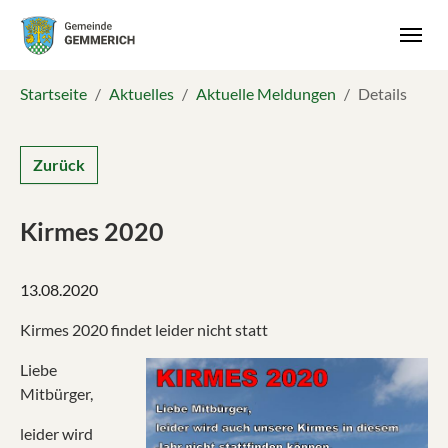
Skip to main navigation
Zum Hauptinhalt springen
Skip to page footer
Sie sind hier:
Startseite
Aktuelles
Aktuelle Meldungen
Details
Zurück
Kirmes 2020
13.08.2020
Kirmes 2020 findet leider nicht statt
Liebe
Mitbürger,
leider wird