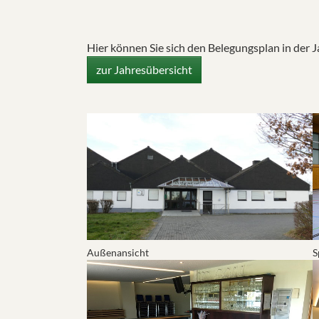
Hier können Sie sich den Belegungsplan in der
zur Jahresübersicht
Show larger version for:
S
Außenansicht
S
Show larger version for:
S