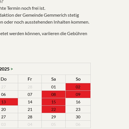
n?
e Termin noch frei ist.
edaktion der Gemeinde Gemmerich stetig
en oder noch ausstehenden Inhalten kommen.
etet werden können, variieren die Gebühren
 2025
>
Do
Fr
Sa
So
27
28
01
02
06
07
08
09
13
14
15
16
20
21
22
23
27
28
29
30
03
04
05
06