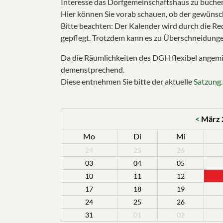
Interesse das Dorfgemeinschaftshaus zu buche
Hier können Sie vorab schauen, ob der gewünscht
Bitte beachten: Der Kalender wird durch die R
gepflegt. Trotzdem kann es zu Überschneidung
Da die Räumlichkeiten des DGH flexibel angemi
demenstprechend.
Diese entnehmen Sie bitte der aktuelle
Satzung
.
<
März
Mo
Di
Mi
24
25
26
03
04
05
10
11
12
17
18
19
24
25
26
31
01
02