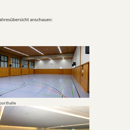
 Jahresübersicht anschauen:
how larger version for:
porthalle
how larger version for: